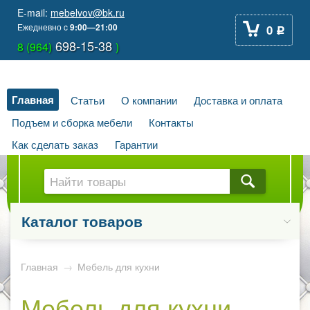
E-mail:
mebelvov@bk.ru
Ежедневно
c
9:00—21:00
0
Р
698-15-38
8 (964)
)
Главная
Статьи
О компании
Доставка и оплата
Подъем и сборка мебели
Контакты
Как сделать заказ
Гарантии
Каталог товаров
Главная
→
Мебель для кухни
Мебель для кухни