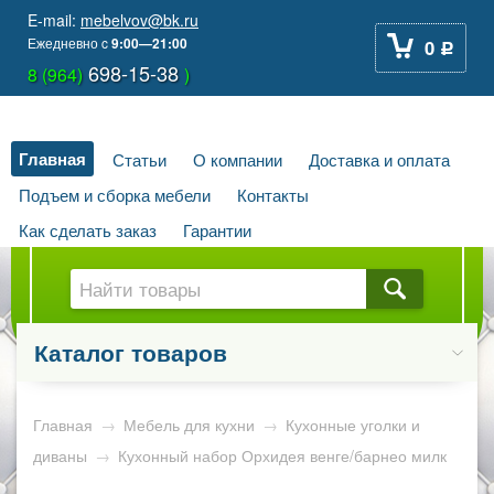
E-mail:
mebelvov@bk.ru
Ежедневно
c
9:00—21:00
0
Р
698-15-38
8 (964)
)
Главная
Статьи
О компании
Доставка и оплата
Подъем и сборка мебели
Контакты
Как сделать заказ
Гарантии
Каталог товаров
Главная
→
Мебель для кухни
→
Кухонные уголки и
диваны
→
Кухонный набор Орхидея венге/барнео милк