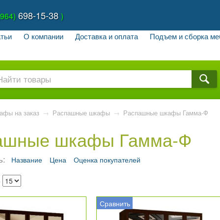
698-15-38
(964)
)
тьи
О компании
Доставка и оплата
Подъем и сборка ме
афы на заказ
→
Распашные шкафы
→
Распашные шкафы Гамма-Ф
ашные шкафы Гамма-Ф
ь:
Название
Цена
Оценка покупателей
о
Сравнить