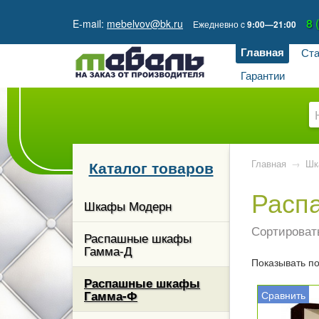
8 
E-mail:
mebelvov@bk.ru
Ежедневно
c
9:00—21:00
Главная
Ста
Гарантии
Каталог товаров
Главная
→
Шк
Расп
Шкафы Модерн
Сортироват
шкафы
Распашные шкафы
Гамма-Д
Показывать п
афы
Распашные шкафы
Гамма-Ф
Сравнить