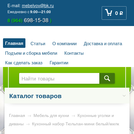
E-mail:
mebelvov@bk.ru
Ежедневно
c
9:00—21:00
0
Р
698-15-38
8 (964)
)
Главная
Статьи
О компании
Доставка и оплата
Подъем и сборка мебели
Контакты
Как сделать заказ
Гарантии
Каталог товаров
Главная
→
Мебель для кухни
→
Кухонные уголки и
диваны
→
Кухонный набор Тюльпан-мини белый/милк