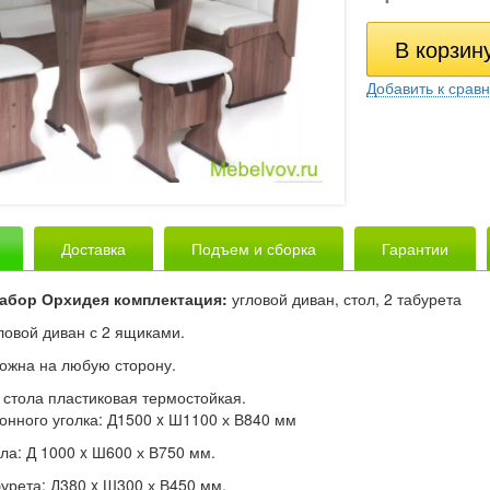
Добавить к срав
Доставка
Подъем и сборка
Гарантии
абор Орхидея комплектация:
угловой диван, стол, 2 табурета
ловой диван с 2 ящиками.
ожна на любую сторону.
стола пластиковая термостойкая.
онного уголка: Д1500 x Ш1100 х В840 мм
ла: Д 1000 x Ш600 х В750 мм.
урета: Д380 x Ш300 х В450 мм.