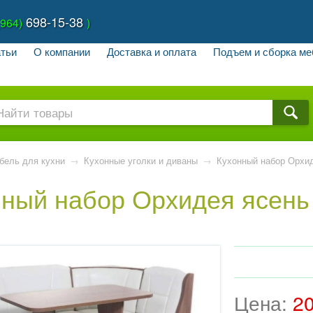
698-15-38
(964)
)
тьи
О компании
Доставка и оплата
Подъем и сборка ме
бель для кухни
→
Кухонные уголки и диваны
→
Кухонный набор Орхид
нный набор Орхидея ясень
Цена:
2