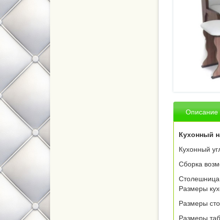
ль,
ваны и
м класса
Описание
кухни
Кухонный н
елевизор
Кухонный уг
Сборка возм
ном
Столешница 
Размеры кух
тные
Размеры сто
Размеры таб