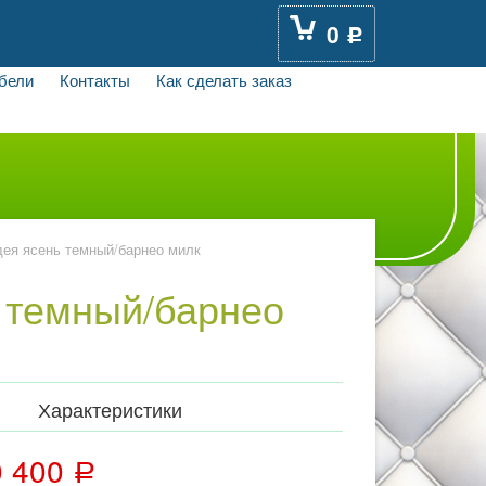
0
Р
бели
Контакты
Как сделать заказ
ея ясень темный/барнео милк
 темный/барнео
Характеристики
0 400
Р