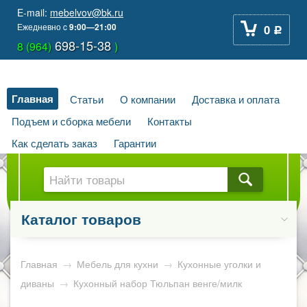
E-mail:
mebelvov@bk.ru
Ежедневно
c
9:00—21:00
0
Р
698-15-38
8 (964)
)
Главная
Статьи
О компании
Доставка и оплата
Подъем и сборка мебели
Контакты
Как сделать заказ
Гарантии
Каталог товаров
Главная
→
Мебель для кухни
→
Кухонные уголки и
диваны
→
Кухонный набор Тюльпан венге/милк