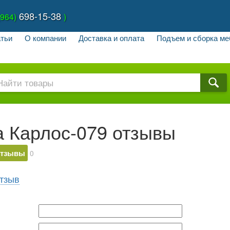
698-15-38
(964)
)
тьи
О компании
Доставка и оплата
Подъем и сборка ме
 Карлос-079 отзывы
тзывы
0
тзыв