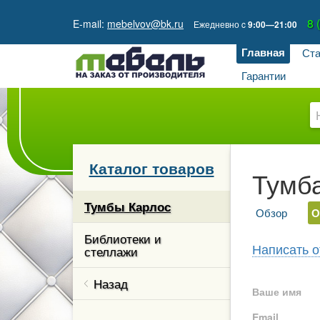
8 
E-mail:
mebelvov@bk.ru
Ежедневно
c
9:00—21:00
Главная
Ста
Гарантии
Каталог товаров
Тумба
кции
Тумбы Карлос
Обзор
О
гостиной
Библиотеки и
Написать о
стеллажи
ые и
 столы
Назад
Ваше имя
каз
Email