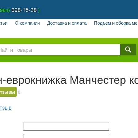
698-15-38
(964)
)
тьи
О компании
Доставка и оплата
Подъем и сборка ме
н-еврокнижка Манчестер к
тзывы
0
тзыв