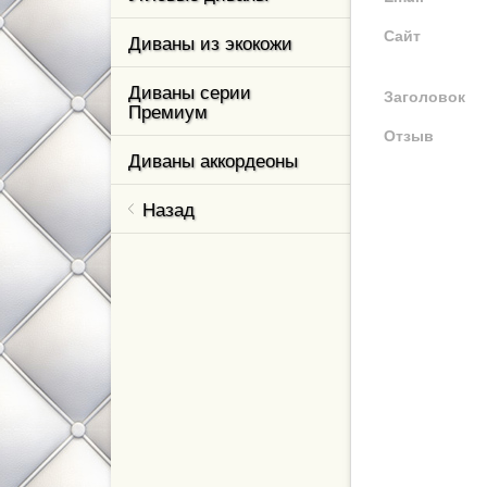
Сайт
Диваны из экокожи
ль,
Диваны серии
Заголовок
Премиум
Отзыв
ваны и
Диваны аккордеоны
Назад
м класса
кухни
елевизор
ном
тные