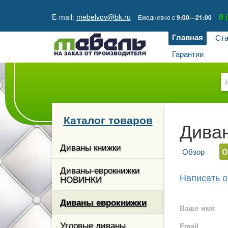
8 
E-mail:
mebelvov@bk.ru
Ежедневно
c
9:00—21:00
Главная
Ста
Гарантии
Каталог товаров
Дива
кции
Диваны книжки
Обзор
О
гостиной
Диваны-еврокнижки
Написать о
НОВИНКИ
ые и
 столы
Диваны еврокнижки
Ваше имя
каз
Угловые диваны
Email