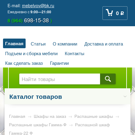
E-mail:
mebelvov@bk.ru
Ежедневно
c
9:00—21:00
0
Р
698-15-38
8 (964)
)
Главная
Статьи
О компании
Доставка и оплата
Подъем и сборка мебели
Контакты
Как сделать заказ
Гарантии
Каталог товаров
Главная
→
Шкафы на заказ
→
Распашные шкафы
→
Распашные шкафы Гамма-Ф
→
Распашной шкаф
Гамма-22 Ф