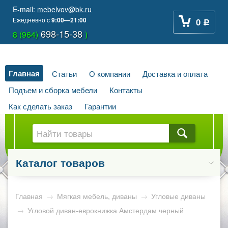
E-mail:
mebelvov@bk.ru
Ежедневно
c
9:00—21:00
0
Р
698-15-38
8 (964)
)
Главная
Статьи
О компании
Доставка и оплата
Подъем и сборка мебели
Контакты
Как сделать заказ
Гарантии
Каталог товаров
Главная
→
Мягкая мебель, диваны
→
Угловые диваны
→
Угловой диван-еврокнижка Амстердам черный