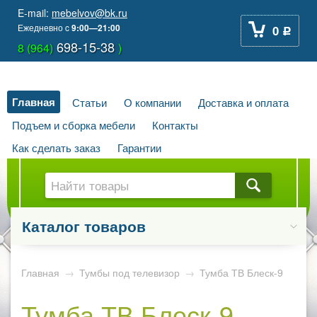
E-mail:
mebelvov@bk.ru
Ежедневно
c
9:00—21:00
0
Р
698-15-38
8 (964)
)
Главная
Статьи
О компании
Доставка и оплата
Подъем и сборка мебели
Контакты
Как сделать заказ
Гарантии
Каталог товаров
Главная
→
Тумбы под телевизор
→
Тумба ТВ Блеск-9
Тумба ТВ Блеск-9