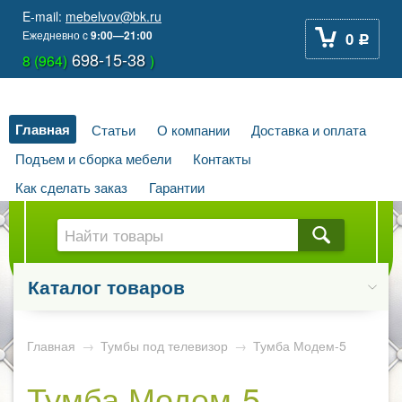
E-mail:
mebelvov@bk.ru
Ежедневно
c
9:00—21:00
0
Р
698-15-38
8 (964)
)
Главная
Статьи
О компании
Доставка и оплата
Подъем и сборка мебели
Контакты
Как сделать заказ
Гарантии
Каталог товаров
Главная
→
Тумбы под телевизор
→
Тумба Модем-5
Тумба Модем-5