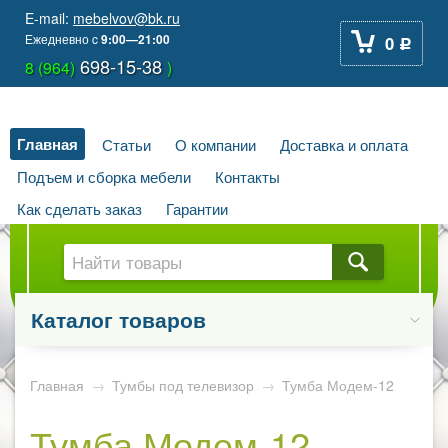
E-mail:
mebelvov@bk.ru
Ежедневно
c
9:00—21:00
0
Р
698-15-38
8 (964)
)
Главная
Статьи
О компании
Доставка и оплата
Подъем и сборка мебели
Контакты
Как сделать заказ
Гарантии
Каталог товаров
Главная
→
Тумбы под телевизор
→
Тумба Модем-12
Тумба Модем-12