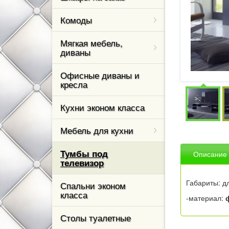
Стенки для г
ТЭКС
Комоды угло
Модерн
Столы письм
Комоды
Диваны из эк
Назад
Прихожие фа
Комоды с фа
БТС
Назад
Назад
Мягкая мебель,
из МДФ
Диваны сери
диваны
Премиум
Тумбы для о
Назад
Офисные диваны и
Диваны акко
кресла
Назад
Назад
Кухни эконом класса
Мебель для кухни
Тумбы под
Описание
телевизор
Габариты: дл
Спальни эконом
класса
-материал:
Столы туалетные