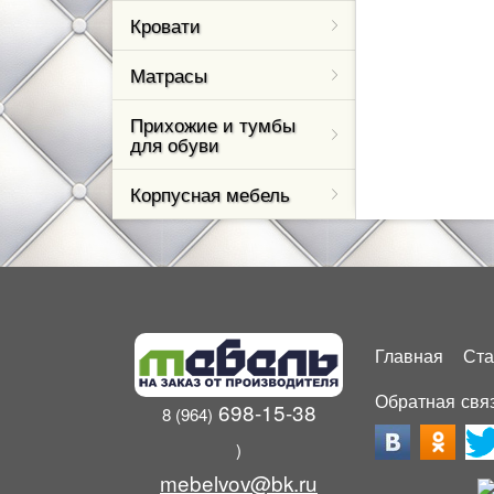
Кровати
Матрасы
Прихожие и тумбы
для обуви
Корпусная мебель
Главная
Ста
Обратная свя
698-15-38
8 (964)
)
mebelvov@bk.ru