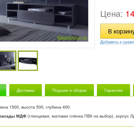
остиной
Шкафы распашные
вые
енные
Цена:
1
окожи
брики
Назад
садами
и
буви
Добавить к срав
рдеоны
Доставка
Подъем и сборка
Гарантии
ина 1500, высота 500, глубина 400.
фасады МДФ
(глянцевая, матовая плёнка ПВХ на выбор), корпус 