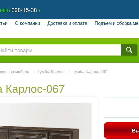
698-15-38
(964)
)
тьи
О компании
Доставка и оплата
Подъем и сборка ме
рпусная мебель
→
Тумбы Карлос
→
Тумба Карлос-067
 Карлос-067
Вы