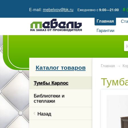
8 
E-mail:
mebelvov@bk.ru
Ежедневно
c
9:00—21:00
Главная
Ста
Гарантии
Каталог товаров
Главная
→
Ко
Тумба
кции
Тумбы Карлос
гостиной
Библиотеки и
стеллажи
ые и
 столы
Назад
каз