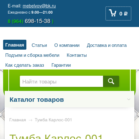
E-mail:
mebelvov@bk.ru
Ежедневно
c
9:00—21:00
0
Р
698-15-38
8 (964)
)
Главная
Статьи
О компании
Доставка и оплата
Подъем и сборка мебели
Контакты
Как сделать заказ
Гарантии
Каталог товаров
Главная
→
Тумба Карлос-001
Тумба Карлос-001