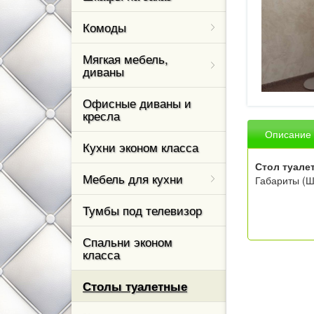
Стенки для г
ТЭКС
Комоды угло
Модерн
Столы письм
Комоды
Диваны из эк
Назад
Прихожие фа
Комоды с фа
БТС
Назад
Назад
Мягкая мебель,
из МДФ
Диваны сери
диваны
Премиум
Тумбы для о
Назад
Офисные диваны и
Диваны акко
кресла
Назад
Назад
Описание
Кухни эконом класса
Стол туале
Мебель для кухни
Габариты (Ш
Тумбы под телевизор
Спальни эконом
класса
Столы туалетные