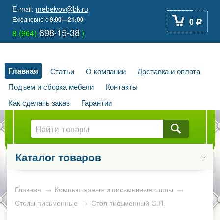
E-mail:
mebelvov@bk.ru
Ежедневно
c
9:00—21:00
0
Р
698-15-38
8 (964)
)
Главная
Статьи
О компании
Доставка и оплата
Подъем и сборка мебели
Контакты
Как сделать заказ
Гарантии
Каталог товаров
Главная
→
Компьютерные и письменные столы
→
Столы письменные
→
Стол письменный С.П.