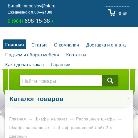
E-mail:
mebelvov@bk.ru
Ежедневно
c
9:00—21:00
0
Р
698-15-38
8 (964)
)
Главная
Статьи
О компании
Доставка и оплата
Подъем и сборка мебели
Контакты
Как сделать заказ
Гарантии
Каталог товаров
Главная
→
Шкафы на заказ
→
Распашные шкафы
→
Шкафы распашные
→
Шкаф распашной Лайт 2-х
дверный