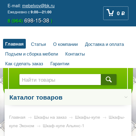
E-mail:
mebelvov@bk.ru
Ежедневно
c
9:00—21:00
0
Р
698-15-38
8 (964)
)
Главная
Статьи
О компании
Доставка и оплата
Подъем и сборка мебели
Контакты
Как сделать заказ
Гарантии
Каталог товаров
Главная
→
Шкафы на заказ
→
Шкафы-купе
→
Шкафы-
купе Эконом
→
Шкаф-купе Альянс-1