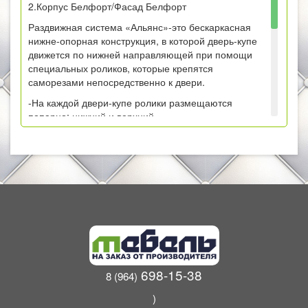
2.Корпус Белфорт/Фасад Белфорт
Раздвижная система «Альянс»-это бескаркасная
нижне-опорная конструкция, в которой дверь-купе
движется по нижней направляющей при помощи
специальных роликов, которые крепятся
саморезами непосредственно к двери.
-На каждой двери-купе ролики размещаются
попарно: нижний и верхний.
-Система выдерживает большие весовые нагрузки,
что обеспечивает надежное крепление створки и не
позволяет ей упасть
-Специальное покрытие роликов обеспечивает
легкое и плавное скольжение дверей
-Алюминиевый профиль, использующийся в
системе, отличается долговечностью и не
подвергается коррозии
-Установка верхних и нижних роликов не требует
698-15-38
8 (964)
предварительных разметок и присадки
)