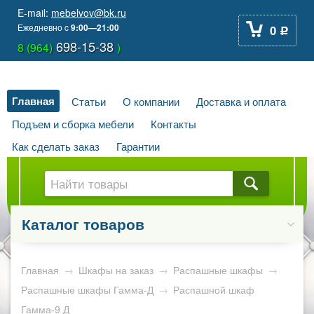
E-mail:
mebelvov@bk.ru
Ежедневно
c
9:00—21:00
0
Р
698-15-38
8 (964)
)
Главная
Статьи
О компании
Доставка и оплата
Подъем и сборка мебели
Контакты
Как сделать заказ
Гарантии
Каталог товаров
Главная
→
Шкафы на заказ
→
Распашные шкафы
→
Распашные шкафы Гамма-Д
→
Распашной шкаф
Гамма-9 Д