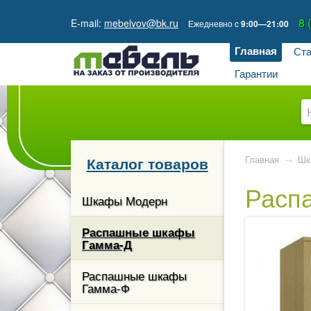
8 
E-mail:
mebelvov@bk.ru
Ежедневно
c
9:00—21:00
Главная
Ста
Гарантии
Каталог товаров
Главная
→
Шк
Расп
Шкафы Модерн
шкафы
Распашные шкафы
Гамма-Д
афы
Распашные шкафы
Гамма-Ф