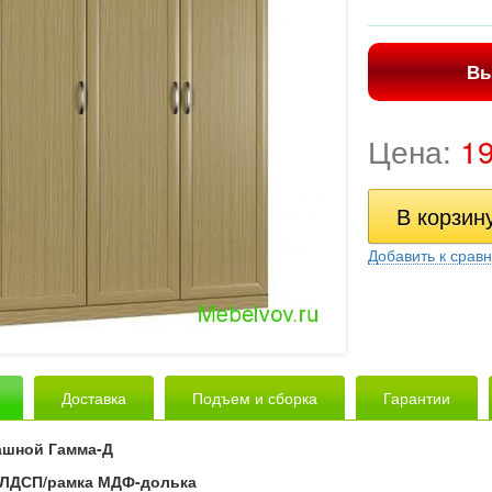
Вы
Цена:
1
Добавить к срав
Доставка
Подъем и сборка
Гарантии
ашной Гамма-Д
ЛДСП/рамка МДФ-долька