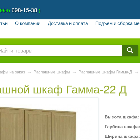
698-15-38
(964)
)
тьи
О компании
Доставка и оплата
Подъем и сборка ме
афы на заказ
→
Распашные шкафы
→
Распашные шкафы Гамма-Д
→
ашной шкаф Гамма-22 Д
Высота шкафа:
Глубина шкафа
Ширина шкафа: