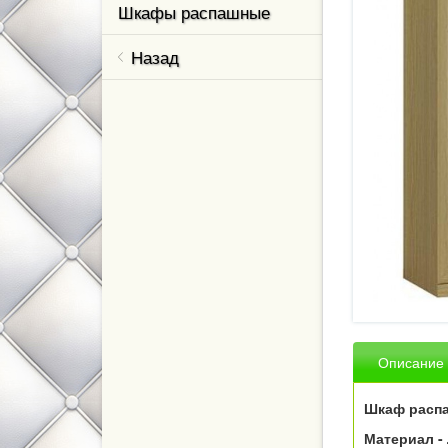
Шкафы распашные
Назад
Описание
Шкаф расп
Материал -