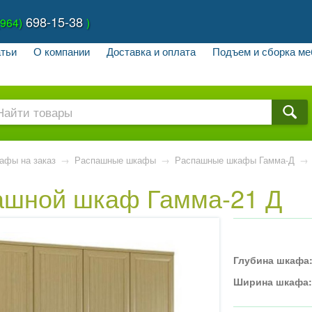
698-15-38
(964)
)
тьи
О компании
Доставка и оплата
Подъем и сборка ме
афы на заказ
→
Распашные шкафы
→
Распашные шкафы Гамма-Д
→
ашной шкаф Гамма-21 Д
Глубина шкафа
Ширина шкафа: