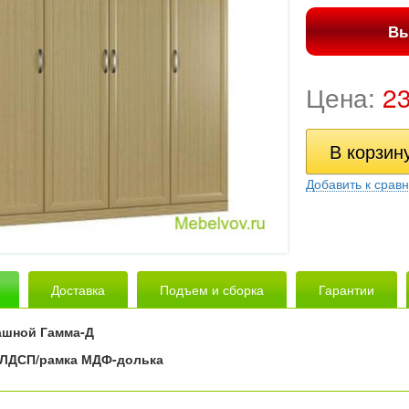
Вы
Цена:
2
Добавить к срав
Доставка
Подъем и сборка
Гарантии
ашной Гамма-Д
ЛДСП/рамка МДФ-долька