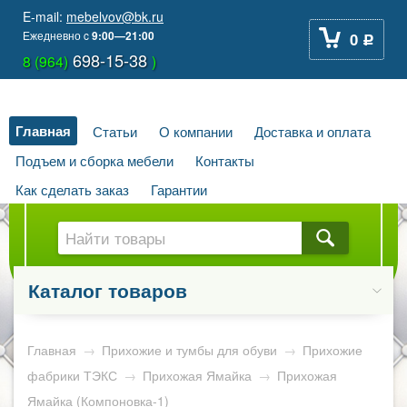
E-mail:
mebelvov@bk.ru
Ежедневно
c
9:00—21:00
0
Р
698-15-38
8 (964)
)
Главная
Статьи
О компании
Доставка и оплата
Подъем и сборка мебели
Контакты
Как сделать заказ
Гарантии
Каталог товаров
Главная
→
Прихожие и тумбы для обуви
→
Прихожие
фабрики ТЭКС
→
Прихожая Ямайка
→
Прихожая
Ямайка (Компоновка-1)