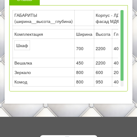
ГАБАРИТЫ
Корпус - ЛДСП,
(ширина__высота__глубина)
фасад МДФ
Комплектация
Ширина
Высота
Глубина
Шкаф
700
2200
400
Вешалка
450
2200
400
Зеркало
800
600
200
Комод
800
950
400