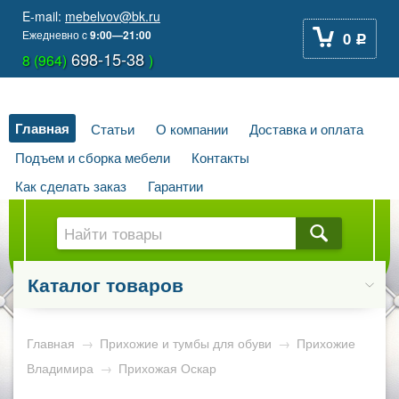
E-mail:
mebelvov@bk.ru
Ежедневно
c
9:00—21:00
0
Р
698-15-38
8 (964)
)
Главная
Статьи
О компании
Доставка и оплата
Подъем и сборка мебели
Контакты
Как сделать заказ
Гарантии
Каталог товаров
Главная
→
Прихожие и тумбы для обуви
→
Прихожие
Владимира
→
Прихожая Оскар