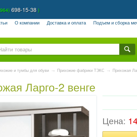
698-15-38
(964)
)
тьи
О компании
Доставка и оплата
Подъем и сборка ме
ихожие и тумбы для обуви
→
Прихожие фабрики ТЭКС
→
Прихожая Ла
жая Ларго-2 венге
Цена:
1