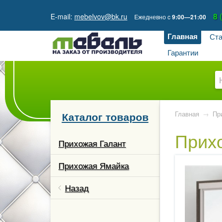
8 
E-mail:
mebelvov@bk.ru
Ежедневно
c
9:00—21:00
Главная
Ста
Гарантии
Каталог товаров
Главная
→
Пр
Прихо
одерн
Прихожая Галант
ладимира
Прихожая Ямайка
абрики
Назад
ь
абрики