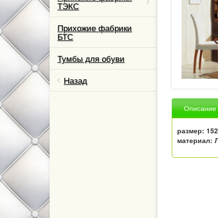
ТЭКС
Прихожие фабрики
БТС
ль,
Тумбы для обуви
ваны и
Назад
м класса
Описание
кухни
размер: 152
материал: 
елевизор
ном
тные