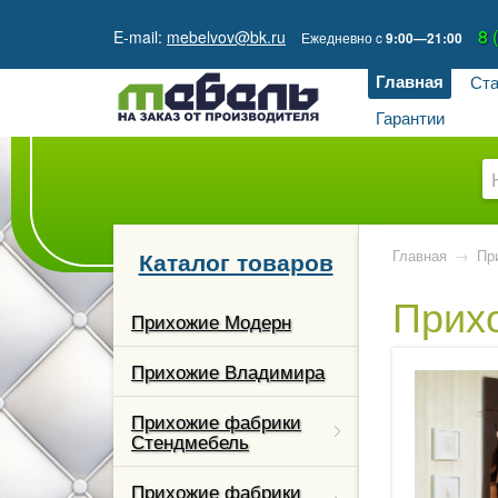
8 
E-mail:
mebelvov@bk.ru
Ежедневно
c
9:00—21:00
Главная
Ста
Гарантии
Каталог товаров
Главная
→
Пр
Прих
кции
Прихожие Модерн
гостиной
Прихожие Владимира
ые и
Прихожие фабрики
 столы
Стендмебель
каз
Прихожие фабрики