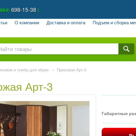
698-15-38
(964)
)
тьи
О компании
Доставка и оплата
Подъем и сборка ме
ихожие и тумбы для обуви
→
Прихожая Арт-3
ожая Арт-3
Габаритные ра
Вы