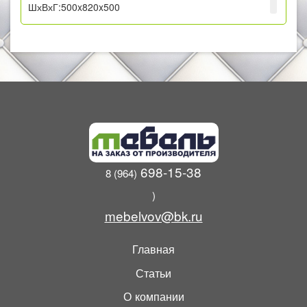
ШхВхГ:500x820x500
3.Шкаф - стол рабочий 1-дверный 5Р1
ШхВхГ:500x820x500
4.Шкаф-стол под мойку 5М1
ШхВхГ:500x820x500
5.Шкаф настенный 1-дверный 5В1
ШхВхГ:500x720x310
6.Шкаф-пенал
ШхВхГ: 600х215х500
698-15-38
8 (964)
)
mebelvov@bk.ru
Главная
Статьи
О компании