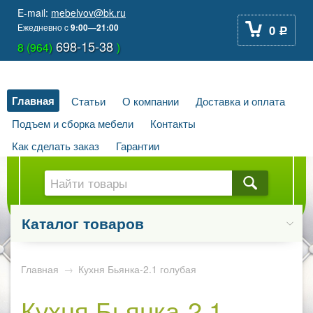
E-mail:
mebelvov@bk.ru
Ежедневно
c
9:00—21:00
0
Р
698-15-38
8 (964)
)
Главная
Статьи
О компании
Доставка и оплата
Подъем и сборка мебели
Контакты
Как сделать заказ
Гарантии
Каталог товаров
Главная
→
Кухня Бьянка-2.1 голубая
Кухня Бьянка-2.1