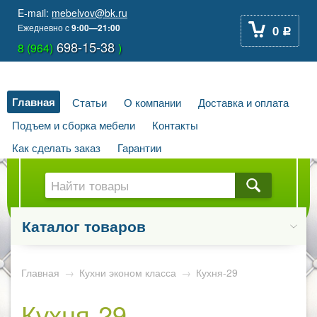
E-mail:
mebelvov@bk.ru
Ежедневно
c
9:00—21:00
0
Р
698-15-38
8 (964)
)
Главная
Статьи
О компании
Доставка и оплата
Подъем и сборка мебели
Контакты
Как сделать заказ
Гарантии
Каталог товаров
Главная
→
Кухни эконом класса
→
Кухня-29
Кухня-29