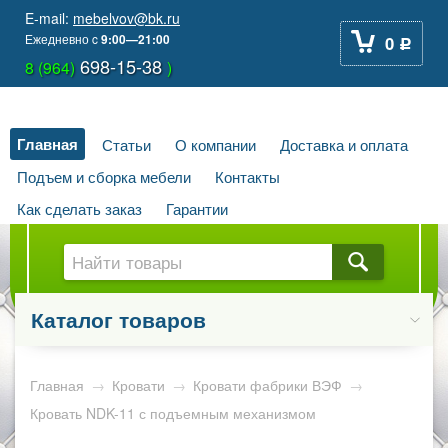
E-mail:
mebelvov@bk.ru
Ежедневно
c
9:00—21:00
0
Р
698-15-38
8 (964)
)
Главная
Статьи
О компании
Доставка и оплата
Подъем и сборка мебели
Контакты
Как сделать заказ
Гарантии
Каталог товаров
Главная
→
Кровати
→
Кровати фабрики ВЭФ
→
Кровать NDK-11 с подъемным механизмом