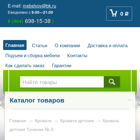
E-mail:
mebelvov@bk.ru
Ежедневно
c
9:00—21:00
0
Р
698-15-38
8 (964)
)
Главная
Статьи
О компании
Доставка и оплата
Подъем и сборка мебели
Контакты
Как сделать заказ
Гарантии
Каталог товаров
Главная
→
Кровати
→
Кровати детские
→
Кровать
детская Точеная № 3