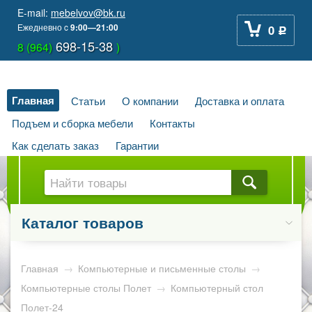
E-mail:
mebelvov@bk.ru
Ежедневно
c
9:00—21:00
0
Р
698-15-38
8 (964)
)
Главная
Статьи
О компании
Доставка и оплата
Подъем и сборка мебели
Контакты
Как сделать заказ
Гарантии
Каталог товаров
Главная
→
Компьютерные и письменные столы
→
Компьютерные столы Полет
→
Компьютерный стол
Полет-24