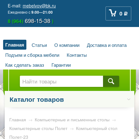
E-mail:
mebelvov@bk.ru
Ежедневно
c
9:00—21:00
0
Р
698-15-38
8 (964)
)
Главная
Статьи
О компании
Доставка и оплата
Подъем и сборка мебели
Контакты
Как сделать заказ
Гарантии
Каталог товаров
Главная
→
Компьютерные и письменные столы
→
Компьютерные столы Полет
→
Компьютерный стол
Полет-23