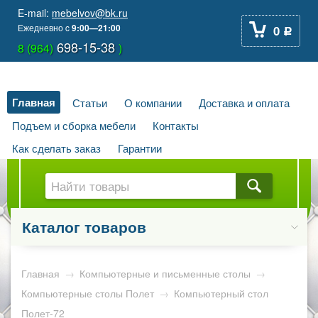
E-mail:
mebelvov@bk.ru
Ежедневно
c
9:00—21:00
0
Р
698-15-38
8 (964)
)
Главная
Статьи
О компании
Доставка и оплата
Подъем и сборка мебели
Контакты
Как сделать заказ
Гарантии
Каталог товаров
Главная
→
Компьютерные и письменные столы
→
Компьютерные столы Полет
→
Компьютерный стол
Полет-72