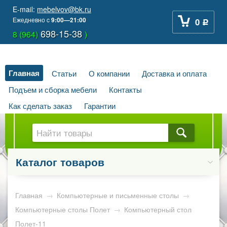
E-mail:
mebelvov@bk.ru
Ежедневно
c
9:00—21:00
0
Р
698-15-38
8 (964)
)
Главная
Статьи
О компании
Доставка и оплата
Подъем и сборка мебели
Контакты
Как сделать заказ
Гарантии
Каталог товаров
Главная
→
Компьютерные и письменные столы
→
Компьютерные столы Полет
→
Компьютерный стол
Полет-11