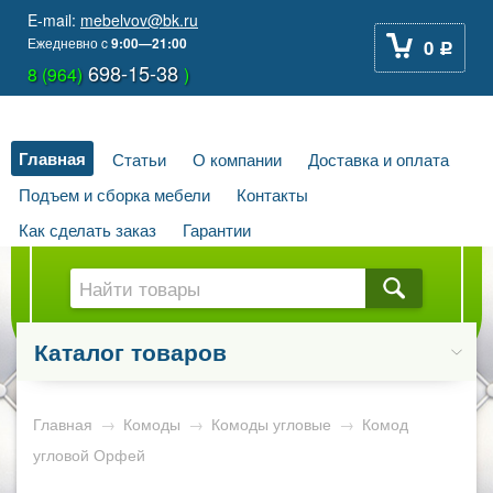
E-mail:
mebelvov@bk.ru
Ежедневно
c
9:00—21:00
0
Р
698-15-38
8 (964)
)
Главная
Статьи
О компании
Доставка и оплата
Подъем и сборка мебели
Контакты
Как сделать заказ
Гарантии
Каталог товаров
Главная
→
Комоды
→
Комоды угловые
→
Комод
угловой Орфей