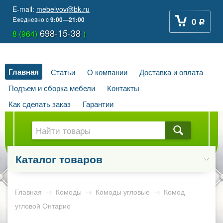
E-mail:
mebelvov@bk.ru
Ежедневно
c
9:00—21:00
0
Р
698-15-38
8 (964)
)
Главная
Статьи
О компании
Доставка и оплата
Подъем и сборка мебели
Контакты
Как сделать заказ
Гарантии
Каталог товаров
Главная
→
Комоды
→
Комоды угловые
→
Комод
угловой Онтарио