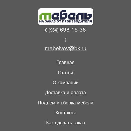
Внутреннее
* внутренний габарит ящиков
наполнение
511 ширина х 150 высота х 318
глубина * расстояние между
полками 262
Толщина ЛДСП
* ЛДСП 16 мм.
698-15-38
8 (964)
)
mebelvov@bk.ru
Главная
Статьи
О компании
Доставка и оплата
Подъем и сборка мебели
Контакты
Как сделать заказ