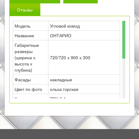
Отзывы
Модель
Угловой комод
Название
ОНТАРИО
Габаритные
размеры
(ширина х
720/720 х 900 х 300
высота х
глубина)
Фасады
накладные
Цвет по фото
ольха горская
Кромка
ПВХ 0,4
Опоры
№2 (высота 50 мм)
Ручки
ручка-скоба №5
* фасады ящиков 596 ширина х
200 высота