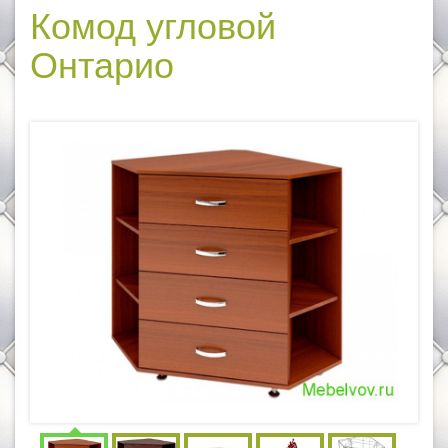
Комод угловой
Онтарио