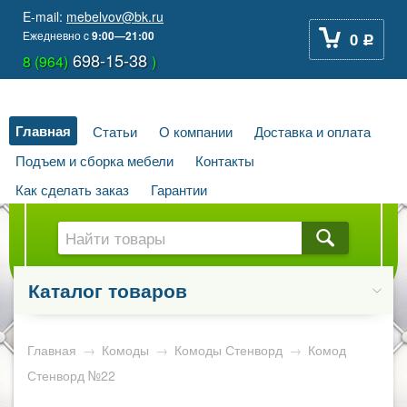
E-mail:
mebelvov@bk.ru
Ежедневно
c
9:00—21:00
0
Р
698-15-38
8 (964)
)
Главная
Статьи
О компании
Доставка и оплата
Подъем и сборка мебели
Контакты
Как сделать заказ
Гарантии
Каталог товаров
Главная
→
Комоды
→
Комоды Стенворд
→
Комод
Стенворд №22