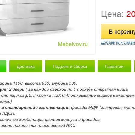
Цена:
2
Добавить к срав
Доставка
Подъем и сборка
Гарантии
ширина 1100, высота 850, глубина 500.
ция:
2 двери ( за каждой дверкой по 1 полке)+ открытая ниша
:
дно ящиков ДВП; кромка ПВХ 0,4; открывание ящиков нажатием
Боярд)
 в стандартной комплектации:
фасады МДФ (глянцевая, матов
а ЛДСП.
зличные комбинации цветов корпуса и фасадов.
цоколе наконечник пластиковый №15