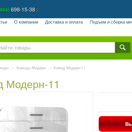
698-15-38
(964)
)
тьи
О компании
Доставка и оплата
Подъем и сборка ме
моды
→
Комоды Модерн
→
Комод Модерн-11
д Модерн-11
Вы