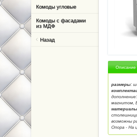
Комоды угловые
Комоды с фасадами
ль,
из МДФ
Назад
ваны и
м класса
Описание
кухни
размеры
: 
комплекта
елевизор
дополнение
магнитом, 
ном
материалы
столешниц
возможны ра
тные
Опора - На 