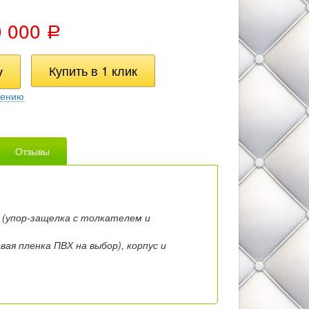
0 000
Р
нению
Отзывы
 (упор-защелка с толкателем и
ая пленка ПВХ на выбор), корпус и