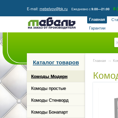
8 
E-mail:
mebelvov@bk.ru
Ежедневно
c
9:00—21:00
Главная
Ста
Гарантии
Каталог товаров
Главная
→
Ко
Комо
кции
Комоды Модерн
гостиной
Комоды простые
ые и
Комоды Стенворд
 столы
Комоды Бонапарт
каз