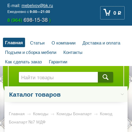
E-mail:
mebelvov@bk.ru
Ежедневно
c
9:00—21:00
0
Р
698-15-38
8 (964)
)
Главная
Статьи
О компании
Доставка и оплата
Подъем и сборка мебели
Контакты
Как сделать заказ
Гарантии
Каталог товаров
Главная
→
Комоды
→
Комоды Бонапарт
→
Комод
Бонапарт №7 МДФ