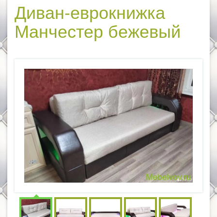
Диван-еврокнижка
Манчестер бежевый