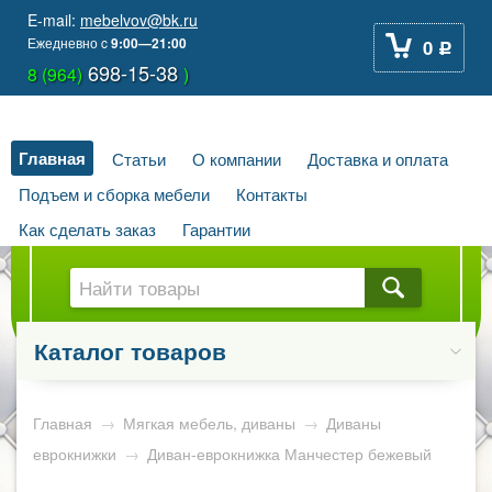
E-mail:
mebelvov@bk.ru
Ежедневно
c
9:00—21:00
0
Р
698-15-38
8 (964)
)
Главная
Статьи
О компании
Доставка и оплата
Подъем и сборка мебели
Контакты
Как сделать заказ
Гарантии
Каталог товаров
Главная
→
Мягкая мебель, диваны
→
Диваны
еврокнижки
→
Диван-еврокнижка Манчестер бежевый