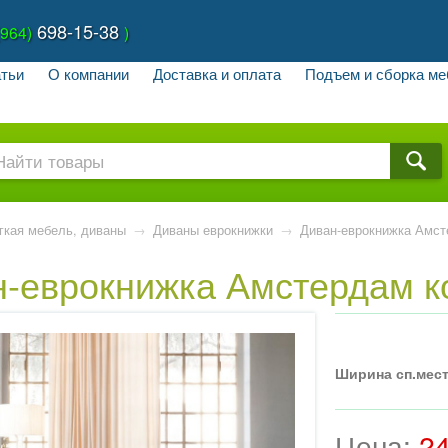
698-15-38
(964)
)
тьи
О компании
Доставка и оплата
Подъем и сборка ме
гкая мебель, диваны
→
Диваны еврокнижки
→
Диван-еврокнижка Амст
н-еврокнижка Амстердам 
Ширина сп.мест
Цена:
2