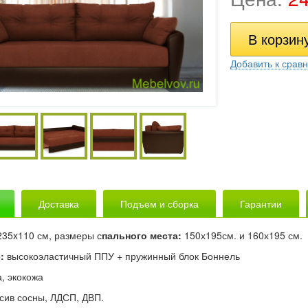
Добавить к срав
Доставка
Подъем и сборка
Гарантии
35x110 см, размеры с
пального места:
150х195см. и 160х195 см.
:
высокоэластичный ППУ + пружинный блок Боннель
, экокожа
сив сосны, ЛДСП, ДВП.