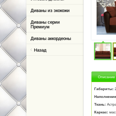
Диваны из экокожи
ль,
Диваны серии
Премиум
ваны и
Диваны аккордеоны
Назад
м класса
кухни
Описание
елевизор
Габариты:
2
ном
Наполнение
Ткань:
Астра
тные
Каркас:
мас