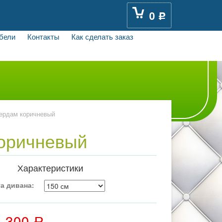
0
Р
бели
Контакты
Как сделать заказ
ердам коричневый
коричневый
Характеристики
а дивана:
4 300
Р