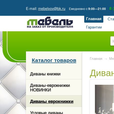
8 
E-mail:
mebelvov@bk.ru
Ежедневно
c
9:00—21:00
Главная
Ста
Гарантии
Каталог товаров
Главная
→
Мя
Дива
кции
Диваны книжки
гостиной
Диваны-еврокнижки
НОВИНКИ
ые и
 столы
Диваны еврокнижки
каз
Угловые диваны