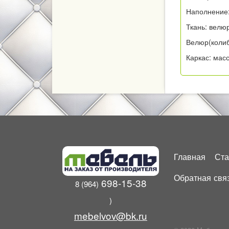
Наполнение:
Ткань: велю
Велюр(коли
 тумбы
Каркас: мас
ебель
Главная
Ста
Обратная свя
698-15-38
8 (964)
)
mebelvov@bk.ru