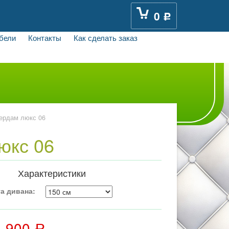
0
Р
бели
Контакты
Как сделать заказ
ердам люкс 06
юкс 06
Характеристики
а дивана:
4 900
Р