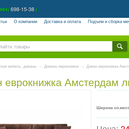
698-15-38
(964)
)
тьи
О компании
Доставка и оплата
Подъем и сборка ме
гкая мебель, диваны
→
Диваны еврокнижки
→
Диван еврокнижка Амст
н еврокнижка Амстердам л
Ширина сп.мест
Цена:
2