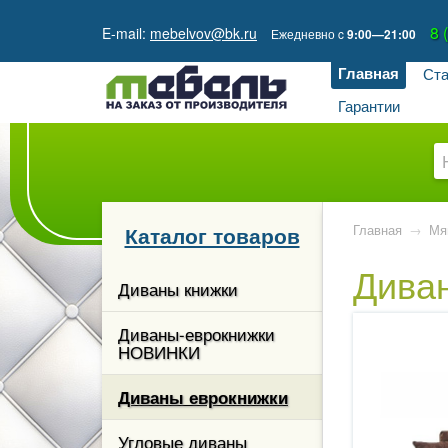
8 
E-mail:
mebelvov@bk.ru
Ежедневно
c
9:00—21:00
Главная
Ста
Гарантии
Каталог товаров
Главная
→
Мя
Дива
кции
Диваны книжки
гостиной
Диваны-еврокнижки
НОВИНКИ
ые и
 столы
Диваны еврокнижки
каз
Угловые диваны