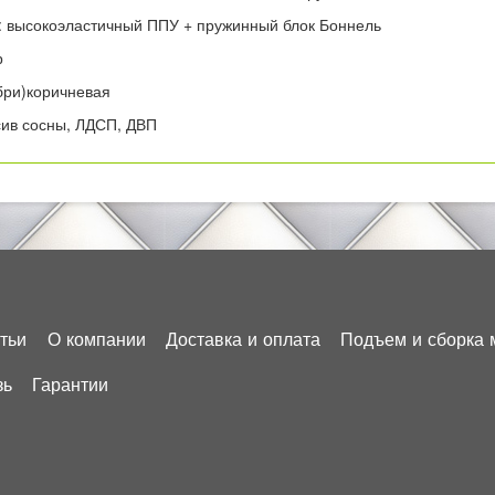
 высокоэластичный ППУ + пружинный блок Боннель
р
бри)коричневая
сив сосны, ЛДСП, ДВП
тьи
О компании
Доставка и оплата
Подъем и сборка 
зь
Гарантии