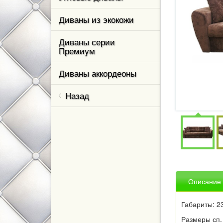
Диваны из экокожи
ль,
Диваны серии
Премиум
ваны и
Диваны аккордеоны
Назад
м класса
кухни
елевизор
ном
Описание
тные
Габариты: 2
Размеры сп. 