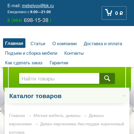
E-mail:
mebelvov@bk.ru
Ежедневно
c
9:00—21:00
0
Р
698-15-38
8 (964)
)
Главная
Статьи
О компании
Доставка и оплата
Подъем и сборка мебели
Контакты
Как сделать заказ
Гарантии
Каталог товаров
Главная
→
Мягкая мебель, диваны
→
Диваны
еврокнижки
→
Диван-еврокнижка Амстердам коричневый
рогожка