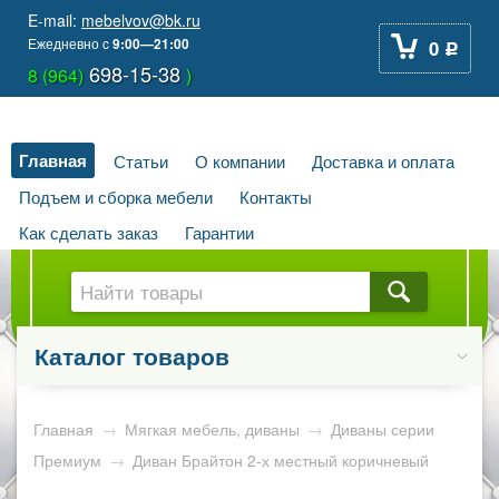
E-mail:
mebelvov@bk.ru
Ежедневно
c
9:00—21:00
0
Р
698-15-38
8 (964)
)
Главная
Статьи
О компании
Доставка и оплата
Подъем и сборка мебели
Контакты
Как сделать заказ
Гарантии
Каталог товаров
Главная
→
Мягкая мебель, диваны
→
Диваны серии
Премиум
→
Диван Брайтон 2-х местный коричневый